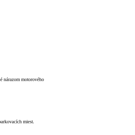
dené nárazom motorového
parkovacích miest.