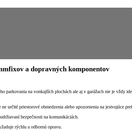
emmfixov a dopravných komponentov
eho parkovania na vonkajších plochách ale aj v garážach nie je vždy 
re ne určité priestorové obmedzenia alebo upozornenia na jestvujúce pre
 udržiavaní bezpečnosti na komunikáciách.
yžaduje rýchlu a odbornú opravu.