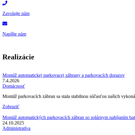
Zavolajte nám
Napíšte nám
Realizácie
Montáž automatickej parkovacej zábrany a parkovacích dorazov
7.4.2026
Domácnosť
Montáž parkovacích zábran sa stala stabilnou súčasťou našich vykoná
Zobraziť
Montáž automatických parkovacích zábran so solárnym nabíjaním bat
24.10.2025
Administratíva