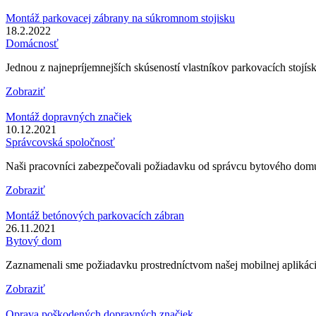
Montáž parkovacej zábrany na súkromnom stojisku
18.2.2022
Domácnosť
Jednou z najnepríjemnejších skúseností vlastníkov parkovacích stojí
Zobraziť
Montáž dopravných značiek
10.12.2021
Správcovská spoločnosť
Naši pracovníci zabezpečovali požiadavku od správcu bytového domu
Zobraziť
Montáž betónových parkovacích zábran
26.11.2021
Bytový dom
Zaznamenali sme požiadavku prostredníctvom našej mobilnej aplikác
Zobraziť
Oprava poškodených dopravných značiek