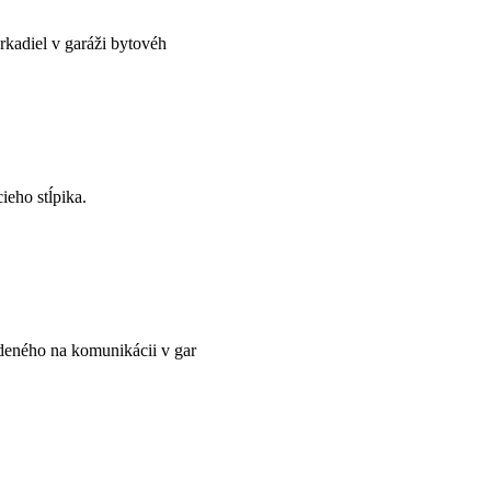
kadiel v garáži bytovéh
ieho stĺpika.
deného na komunikácii v gar