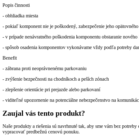
Popis činnosti
- obhliadka miesta
- pokiaľ komponent nie je poškodený, zabezpečenie jeho opätovnéh
- v prípade nenávratného poškodenia komponentu obstaranie nového
- spôsob osadenia komponentov vykonávame vždy podľa potreby danéh
Benefit
- zábrana proti neoprávnenému parkovaniu
- zvýšenie bezpečnosti na chodníkoch a peších zónach
- zlepšenie orientácie pri prejazde alebo parkovaní
- viditeľné upozornenie na potenciálne nebezpečenstvo na komunikác
Zaujal vás tento produkt?
Naše produkty a riešenia sú navrhnuté tak, aby sme vám bez potreby o
vypracovať predbežnú cenovú ponuku.