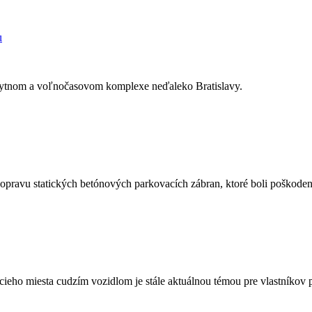
u
 obytnom a voľnočasovom komplexe neďaleko Bratislavy.
na opravu statických betónových parkovacích zábran, ktoré boli poško
eho miesta cudzím vozidlom je stále aktuálnou témou pre vlastníkov 