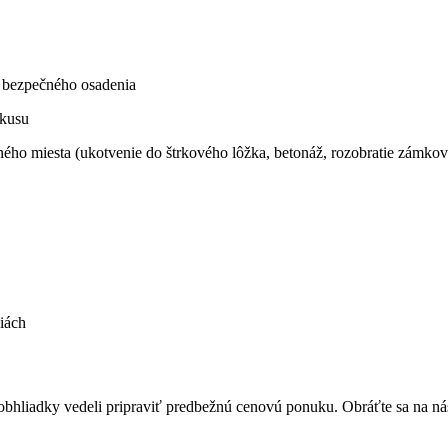
o bezpečného osadenia
 kusu
o miesta (ukotvenie do štrkového lôžka, betonáž, rozobratie zámkove
iách
bhliadky vedeli pripraviť predbežnú cenovú ponuku. Obráťte sa na nás 