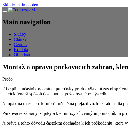
Skip to main content
Navigácia
Main navigation
Služby
Články
Cenník
Kontakt
Objednať
Montáž a oprava parkovacích zábran, kl
Prečo
Disciplína účastníkov cestnej premávky pri dodržiavaní zásad správn
najefektívnejší spôsob dosiahnutia požadovaného výsledku.
Naopak na miestach, ktoré sú určené na prejazd vozidiel, ale platia p
Parkovacie zábrany, stĺpiky a klemmfixy sú cennými pomocníkmi pri
A práve z tohto dôvodu častokrát dochádza k ich poškodeniu, ktoré v