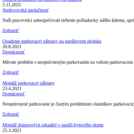
5.11.2021
Správcovská spoločnosť
Naši pracovníci zabezpečovali riešenie požiadavky nášho klienta, sp
Zobraziť
Osadenie parkovacej zábrany na garážovom stojisku
20.8.2021
Domácnosť
Mávate problém s neoprávneným parkovaním na vašom parkovacom 
Zobraziť
Montáž parkovacej zábrany
23.4.2021
Domácnosť
Neoprávnené parkovanie je častým problémom vlastníkov parkovacích 
Zobraziť
Montáž dopravných zrkadiel v garáži bytového domu
25.3.2021