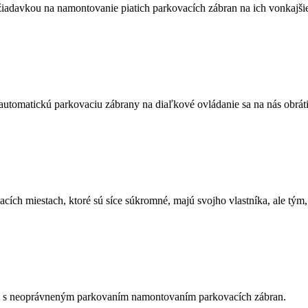
ožiadavkou na namontovanie piatich parkovacích zábran na ich vonkajši
o automatickú parkovaciu zábrany na diaľkové ovládanie sa na nás obrát
ch miestach, ktoré sú síce súkromné, majú svojho vlastníka, ale tým, 
 s neoprávneným parkovaním namontovaním parkovacích zábran.