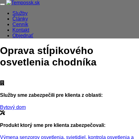
Skip
Navigácia
to
Služby
main
Články
Main
content
Cenník
navigation
Kontakt
Objednať
Oprava stĺpikového
osvetlenia chodníka
Služby sme zabezpečili pre klienta z oblasti:
Bytový dom
Produkt ktorý sme pre klienta zabezpečovali:
Výmena senzorov osvetlenia, svietidiel, kontrola osvetlenia a