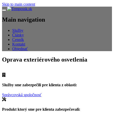
Skip to main content
Navigácia
Main navigation
Služby
Články
Cenník
Kontakt
Objednať
Oprava exteriérového osvetlenia
Služby sme zabezpečili pre klienta z oblasti:
Správcovská spoločnosť
Produkt ktorý sme pre klienta zabezpečovali: