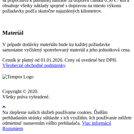
sa pripočítava k paušálnej náhrade za dopravu čiastka 0,50 € / km a
obsahuje všetky náklady spojené s dopravou na miesto výkonu
požiadavky podľa skutočne najazdených kilometrov.
Materiál
V prípade dodávky materiálu bude ku každej požiadavke
samostatne vyčíslený spotrebovaný materiál a jeho jednotková cena.
Cenník je platný od 01.01.2026. Ceny sú uvedené bez DPH.
Všeobecné obchodné podmienky
Copyright © 2020.
Všetky práva vyhradené.
Na zlepšenie našich služieb používame cookies. Ďalším
prehliadaním stránky súhlasíte s ich využitím. Ich používanie môžete
odmietnuť nastavením vášho prehliadača.
Viac informácií
Rozumiem