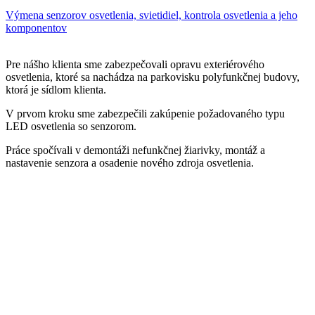
Výmena senzorov osvetlenia, svietidiel, kontrola osvetlenia a jeho
komponentov
Pre nášho klienta sme zabezpečovali opravu exteriérového
osvetlenia, ktoré sa nachádza na parkovisku polyfunkčnej budovy,
ktorá je sídlom klienta.
V prvom kroku sme zabezpečili zakúpenie požadovaného typu
LED osvetlenia so senzorom.
Práce spočívali v demontáži nefunkčnej žiarivky, montáž a
nastavenie senzora a osadenie nového zdroja osvetlenia.