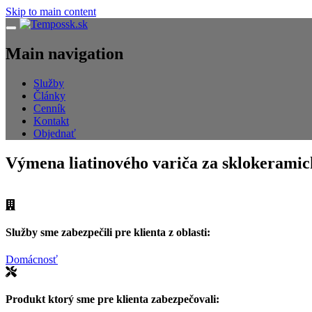
Skip to main content
Navigácia
Main navigation
Služby
Články
Cenník
Kontakt
Objednať
Výmena liatinového variča za sklokeramic
Služby sme zabezpečili pre klienta z oblasti:
Domácnosť
Produkt ktorý sme pre klienta zabezpečovali: