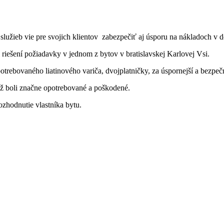
užieb vie pre svojich klientov zabezpečiť aj úsporu na nákladoch v do
riešení požiadavky v jednom z bytov v bratislavskej Karlovej Vsi.
trebovaného liatinového variča, dvojplatničky, za úspornejší a bezpečn
 už boli značne opotrebované a poškodené.
zhodnutie vlastníka bytu.