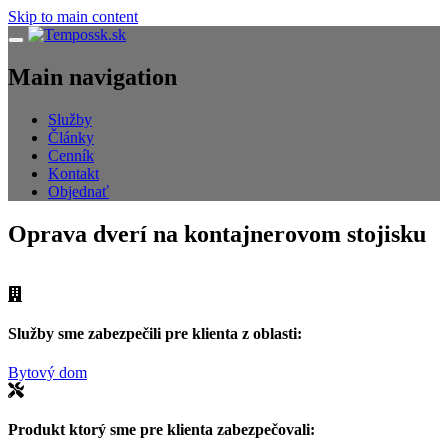
Skip to main content
Navigácia
Main navigation
Služby
Články
Cenník
Kontakt
Objednať
Oprava dverí na kontajnerovom stojisku
Služby sme zabezpečili pre klienta z oblasti:
Bytový dom
Produkt ktorý sme pre klienta zabezpečovali: