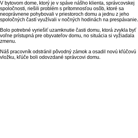
V bytovom dome, ktorý je v spáve nášho klienta, správcovskej
spoločnosti, riešili problém s prítomnosťou osôb, ktoré sa
neoprávnene pohybovali v priestoroch domu a jednu z jeho
spoločných častí využívali v nočných hodinách na prespávanie.
Bolo potrebné vyriešiť uzamknutie časti domu, ktorá zvykla byť
voľne prístupná pre obyvateľov domu, no situácia si vyžiadala
zmenu.
Náš pracovník odstránil pôvodný zámok a osadil novú kľúčovú
vložku, kľúče boli odovzdané správcovi domu.