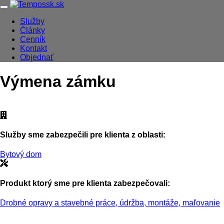
Skip
Navigácia
to
Služby
main
Články
Main
content
Cenník
navigation
Kontakt
Objednať
Výmena zámku
Služby sme zabezpečili pre klienta z oblasti:
Bytový dom
Produkt ktorý sme pre klienta zabezpečovali:
Drobné opravy a stavebné práce, údržba, montáže, maľovanie