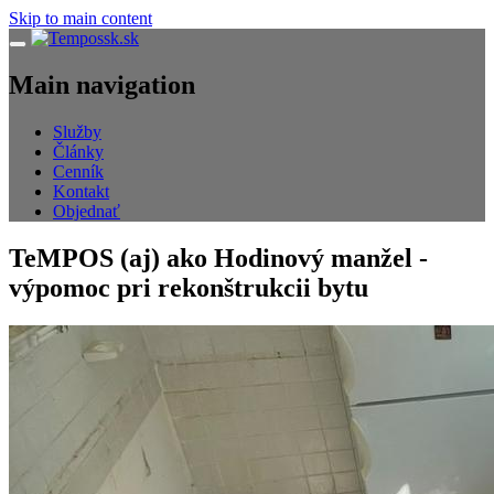
Skip to main content
Navigácia
Main navigation
Služby
Články
Cenník
Kontakt
Objednať
TeMPOS (aj) ako Hodinový manžel -
výpomoc pri rekonštrukcii bytu