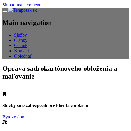
Skip to main content
Navigácia
Main navigation
Služby
Články
Cenník
Kontakt
Objednať
Oprava sadrokartónového obloženia a
maľovanie
Služby sme zabezpečili pre klienta z oblasti:
Bytový dom