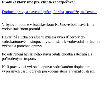
Produkt ktorý sme pre klienta zabezpečovali:
Drobné opravy a stavebné práce, údržba, montáže, maľovanie
V bytovom dome v bratislavskom Ružinove bola havária na
vodoinštalačnom potrubí.
Havarijná služba pri zásahu musela vyrezať otvory do
sadrokartónového stropu, aby sa dostala k vodovodným rúram a
vykonala potrebné opravy.
Po odstránení havarijného stavu ostala chodba zatečená a s
poškodeným stropom.
Naši pracovníci vykonali opravu sadrokartónu doplnením
vyrezaných častí, opravili poškodené steny a vymaľovali ich.